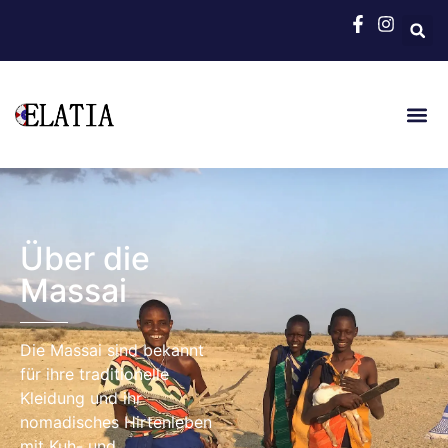
Über die
Massai
Die Massai sind bekannt
für ihre traditionelle
Kleidung und ihr
nomadisches Hirtenleben
mit Kuh- und