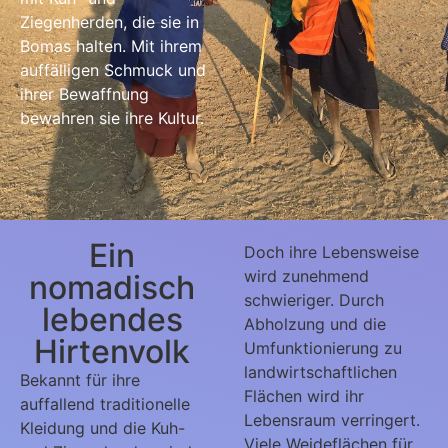
Ziegenherden, die sie in
Bomas halten. Mit ihrem
auffälligen Schmuck und
ihrer Bewaffnung
bewahren sie ihre Kultur.
Ein
Doch ihre Lebensweise
wird zunehmend
nomadisch
schwieriger. Durch
lebendes
Abholzung und die
Hirtenvolk
Umfunktionierung zu
landwirtschaftlichen
Bekannt für ihre
Flächen wird ihr
auffallend traditionelle
Lebensraum verringert.
Kleidung und die Kuh-
Viele Weideflächen für