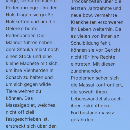
lange, selbst gemachte
Trockenzeiten über die
Perlenohrringe. Um den
letzten Jahrzehnte und
Hals tragen sie große
neue bzw. vermehrte
Halsketten und um die
Krankheiten erschweren
Gelenke bunte
ihr Leben weiterhin. Da
Perlenbänder. Die
es vielen von ihnen an
Männer führen neben
Schulbildung fehlt,
dem Shouka meist noch
können sie vor Gericht
einen Stock und eine
nicht für ihre Rechte
kleine Machete mit sich,
eintreten. Mit diesen
um ihre Viehherden in
zunehmenden
Schach zu halten und
Problemen sehen sich
um sich gegen wilde
die Massai konfrontiert,
Tiere wehren zu
die sowohl ihren
können. Das
Lebenswandel als auch
Massaigebiet, welches
ihren zukünftigen
nicht offiziell
Fortbestand massiv
festgeschrieben ist,
gefährden.
erstreckt sich über den