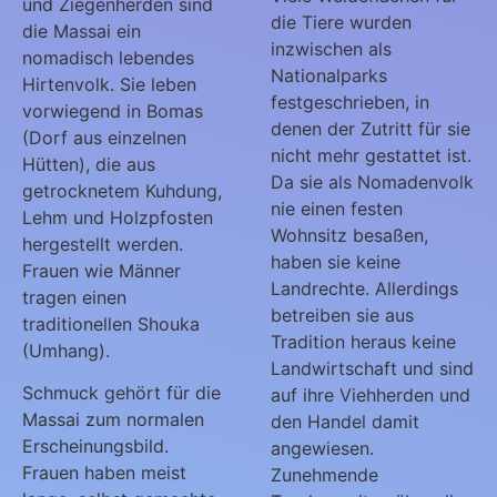
und Ziegenherden sind
die Tiere wurden
die Massai ein
inzwischen als
nomadisch lebendes
Nationalparks
Hirtenvolk. Sie leben
festgeschrieben, in
vorwiegend in Bomas
denen der Zutritt für sie
(Dorf aus einzelnen
nicht mehr gestattet ist.
Hütten), die aus
Da sie als Nomadenvolk
getrocknetem Kuhdung,
nie einen festen
Lehm und Holzpfosten
Wohnsitz besaßen,
hergestellt werden.
haben sie keine
Frauen wie Männer
Landrechte. Allerdings
tragen einen
betreiben sie aus
traditionellen Shouka
Tradition heraus keine
(Umhang).
Landwirtschaft und sind
Schmuck gehört für die
auf ihre Viehherden und
Massai zum normalen
den Handel damit
Erscheinungsbild.
angewiesen.
Frauen haben meist
Zunehmende